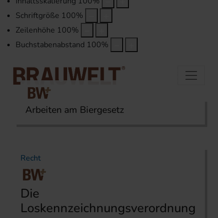
Inhaltsskalierung
100
%
Schriftgröße
100
%
Zeilenhöhe
100
%
Buchstabenabstand
100
%
Arbeiten am Biergesetz
Startseite
Themen
Recht
Recht
Die
Loskennzeichnungsverordnung