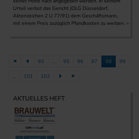
seiner Höhe nach angegeben werden. In seinem
Urteil verbot das Gericht (OLG Düsseldorf,
Aktenzeichen 2 U 77/91) dem Geschäftsmann,
mit einem Preis zuzüglich Pfandkosten zu werben.
93
...
95
96
97
98
99
...
101
102
AKTUELLES HEFT