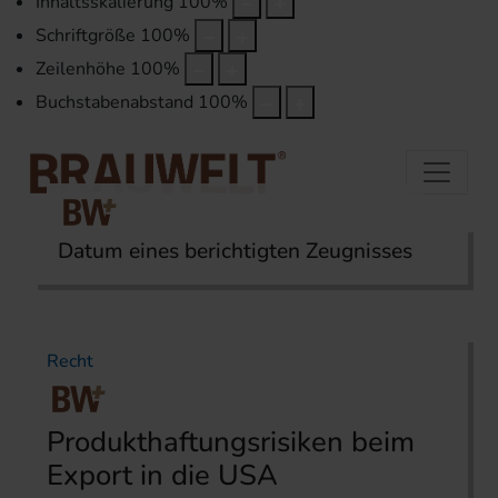
Inhaltsskalierung
100
%
Schriftgröße
100
%
Zeilenhöhe
100
%
Buchstabenabstand
100
%
Datum eines berichtigten Zeugnisses
Startseite
Themen
Recht
Recht
Produkthaftungsrisiken beim
Export in die USA