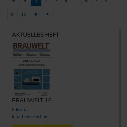
1
2
3
4
...
6
7
8
9
10
AKTUELLES HEFT
BRAUWELT 16
Editorial
Inhaltsverzeichnis