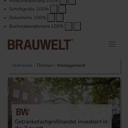
Inhaltsskalierung
100
%
Schriftgröße
100
%
Zeilenhöhe
100
%
Buchstabenabstand
100
%
Startseite
Themen
Management
Getränkefachgroßhandel investiert in