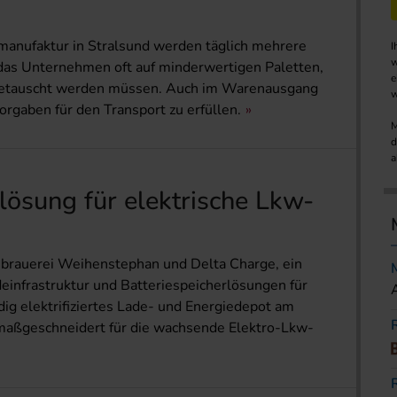
manufaktur in Stralsund werden täglich mehrere
I
w
 das Unternehmen oft auf minderwertigen Paletten,
e
sgetauscht werden müssen. Auch im Warenausgang
w
rgaben für den Transport zu erfüllen.
M
d
a
lösung für elektrische Lkw-
brauerei Weihenstephan und Delta Charge, ein
infrastruktur und Batteriespeicherlösungen für
ig elektrifiziertes Lade- und Energiedepot am
 maßgeschneidert für die wachsende Elektro-Lkw-