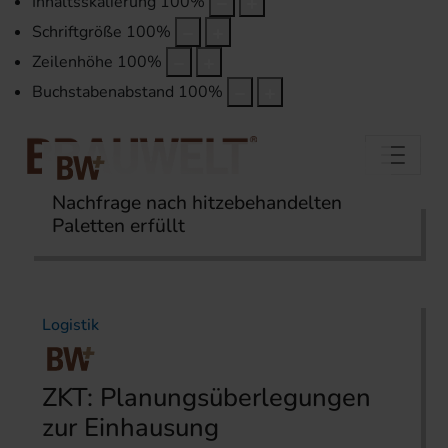
Inhaltsskalierung
100
%
Schriftgröße
100
%
Zeilenhöhe
100
%
Buchstabenabstand
100
%
Nachfrage nach hitzebehandelten
Paletten erfüllt
Startseite
Themen
Logistik
Logistik
ZKT: Planungsüberlegungen
zur Einhausung