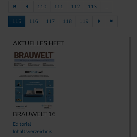
110
111
112
113
...
115
116
117
118
119
AKTUELLES HEFT
BRAUWELT 16
Editorial
Inhaltsverzeichnis