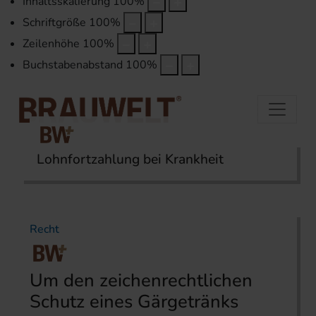
Inhaltsskalierung
100
%
Schriftgröße
100
%
Zeilenhöhe
100
%
Buchstabenabstand
100
%
Lohnfortzahlung bei Krankheit
Startseite
Themen
Recht
Recht
Um den zeichenrechtlichen
Schutz eines Gärgetränks