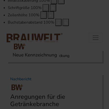
Inhaltsskalierung
100
%
Schriftgröße
100
%
Zeilenhöhe
100
%
Buchstabenabstand
100
%
Neue Kennzeichnung
Startseite
Themen
Verpackung
Nachbericht
Anregungen für die
Getränkebranche