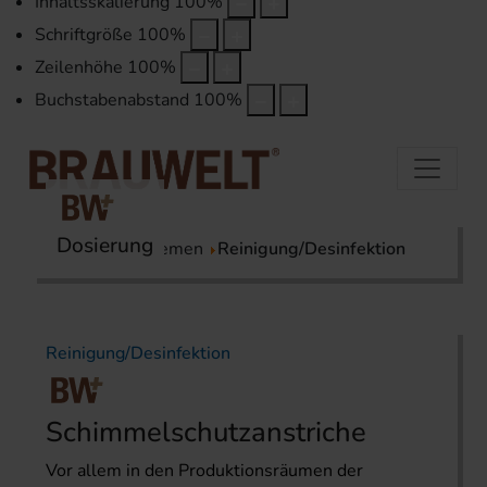
Inhaltsskalierung
100
%
Schriftgröße
100
%
Zeilenhöhe
100
%
Buchstabenabstand
100
%
Dosierung
Startseite
Themen
Reinigung/Desinfektion
Reinigung/Desinfektion
Schimmelschutzanstriche
Vor allem in den Produktionsräumen der