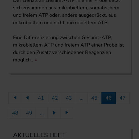
Der Gehalt an Gesamt-ATP in einer Probe setzt
sich zusammen aus mikrobiellem, somatischem
und freiem ATP oder, anders ausgedrückt, aus
mikrobiellem und nicht-mikrobiellem ATP.
Eine Differenzierung zwischen Gesamt-ATP,
mikrobiellem ATP und freiem ATP einer Probe ist
durch den Zusatz verschiedener Reagenzien
möglich..
41
42
43
...
45
46
47
48
49
...
AKTUELLES HEFT