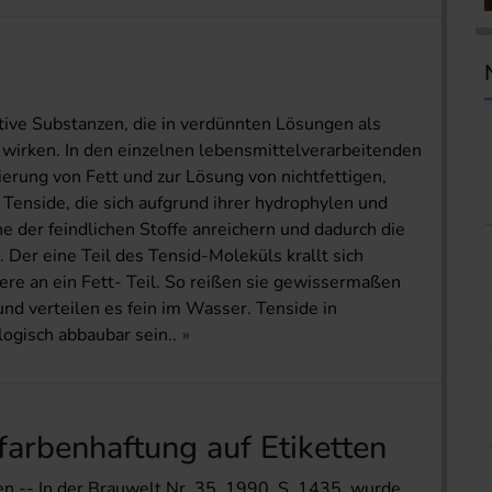
ive Substanzen, die in verdünnten Lösungen als
wirken. In den einzelnen lebensmittelverarbeitenden
rung von Fett und zur Lösung von nichtfettigen,
Tenside, die sich aufgrund ihrer hydrophylen und
 der feindlichen Stoffe anreichern und dadurch die
er eine Teil des Tensid-Moleküls krallt sich
re an ein Fett- Teil. So reißen sie gewissermaßen
und verteilen es fein im Wasser. Tenside in
ogisch abbaubar sein..
arbenhaftung auf Etiketten
en -- In der Brauwelt Nr. 35, 1990, S. 1435, wurde