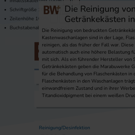
Inhaltsskalierung
100
%
Die Reinigung vo
Schriftgröße
100
%
Getränkekästen i
Zeilenhöhe
100
%
Buchstabenabstand
100
%
Die Reinigung von bedruckten Getränkekä
Kastenwaschanlagen sind in der Lage, Flas
reinigen, als das früher der Fall war. Dies
automatisch auch eine höhere Belastung für
mit sich. Als ein führender Hersteller von
Getränkekästen geben die Marabuwerke 
für die Behandlung von Flaschenkästen in 
Themen
Veranstaltungen
Karri
Flaschenkästen in den Waschanlagen trägt 
einwandfreiem Zustand und in ihrer Werbe
Titandioxidpigment bei einem weißen Druc
Startseite
Themen
Reinigung/Desinfekti
Reinigung/Desinfektion