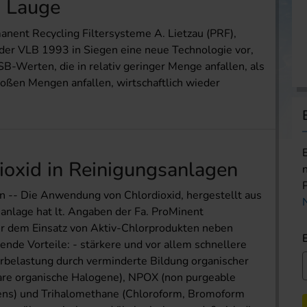
n Lauge
nent Recycling Filtersysteme A. Lietzau (PRF),
 der VLB 1993 in Siegen eine neue Technologie vor,
B-Werten, die in relativ geringer Menge anfallen, als
roßen Mengen anfallen, wirtschaftlich wieder
ioxid in Reinigungsanlagen
en -- Die Anwendung von Chlordioxid, hergestellt aus
sanlage hat lt. Angaben der Fa. ProMinent
r dem Einsatz von Aktiv-Chlorprodukten neben
nde Vorteile: - stärkere und vor allem schnellere
rbelastung durch verminderte Bildung organischer
re organische Halogene), NPOX (non purgeable
ogens) und Trihalomethane (Chloroform, Bromoform