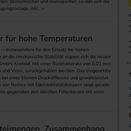
en: ökonomischer und ökologischer, so daß sich die
gungsanlage, inkl..
I
w
e
w
ter für hohe Temperaturen
M
d
 -- Insbesondere für den Einsatz bei hohen
a
n die mechanische Stabilität eignen sich die neuen
GmbH, Krefeld. Mit einer Rückhalterate von 0,01 mm
 und Viren, zurückgehalten werden. Das eingesetzte
 bei einer kleinen Druckdifferenz und gewährleistet
n von Nomex mit Edelstahlstützkörpern zeigt gerade
ile gegenüber den üblichen Filterkerzen mit einer
ttelmengen. Zusammenhang