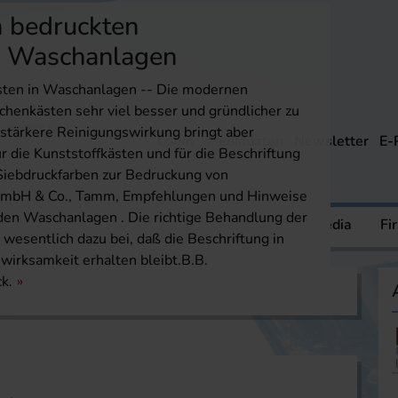
n bedruckten
n Waschanlagen
sten in Waschanlagen -- Die modernen
chenkästen sehr viel besser und gründlicher zu
e stärkere Reinigungswirkung bringt aber
Login
Mediadaten
Newsletter
E-
 die Kunststoffkästen und für die Beschriftung
 Siebdruckfarben zur Bedruckung von
GmbH & Co., Tamm, Empfehlungen und Hinweise
den Waschanlagen . Die richtige Behandlung der
ere
Mediathek
Dossier
FIVE
Media
Fi
wesentlich dazu bei, daß die Beschriftung in
wirksamkeit erhalten bleibt.B.B.
k.
on