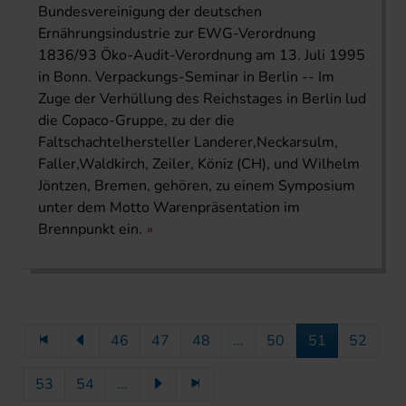
Bundesvereinigung der deutschen
Ernährungsindustrie zur EWG-Verordnung
1836/93 Öko-Audit-Verordnung am 13. Juli 1995
in Bonn. Verpackungs-Seminar in Berlin -- Im
Zuge der Verhüllung des Reichstages in Berlin lud
die Copaco-Gruppe, zu der die
Faltschachtelhersteller Landerer,Neckarsulm,
Faller,Waldkirch, Zeiler, Köniz (CH), und Wilhelm
Jöntzen, Bremen, gehören, zu einem Symposium
unter dem Motto Warenpräsentation im
Brennpunkt ein.
46
47
48
...
50
51
52
53
54
...