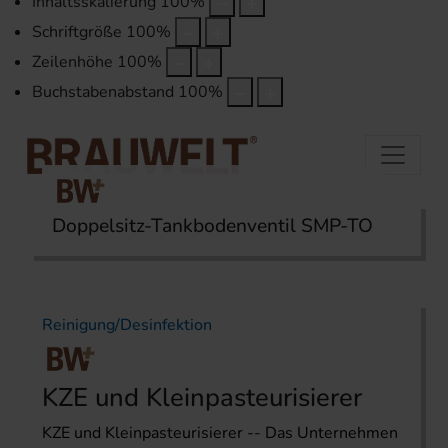
Inhaltsskalierung
100
%
Schriftgröße
100
%
Zeilenhöhe
100
%
Buchstabenabstand
100
%
Doppelsitz-Tankbodenventil SMP-TO
Startseite
Themen
Reinigung/Desinfektion
Reinigung/Desinfektion
KZE und Kleinpasteurisierer
KZE und Kleinpasteurisierer -- Das Unternehmen