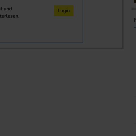
nt und
Login
terlesen.