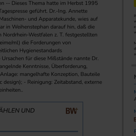
n -- Dieses Thema hatte im Herbst 1995
 Tagespresse geführt. Dr.-Ing. Annette
I
r Maschinen- und Apparatekunde, wies auf
w
r in Weihenstephan darauf hin, daß die
e
w
Nordrhein-Westfalen z. T. festgestellten
ime/ml) die Forderungen von
M
d
itlichen Hygienestandards
a
 Ursachen für diese Mißstände nannte Dr.
mangelnde Kenntnisse, Überforderung,
 Anlage: mangelhafte Konzeption, Bauteile
c design); - Reinigung: Zeitabstand, externe
inheiten..
ÄHLEN UND