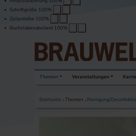
Inhaltsskalierung
100
%
Schriftgröße
100
%
Zeilenhöhe
100
%
Buchstabenabstand
100
%
Themen
Veranstaltungen
Karri
Startseite
Themen
Reinigung/Desinfekti