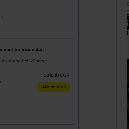
en
ent für Studenten
abos monatlich kündbar.
109,80 EUR
e
Abonnieren