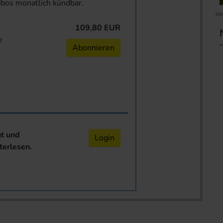
abos monatlich kündbar.
109,80 EUR
e
Abonnieren
nt und
Login
terlesen.