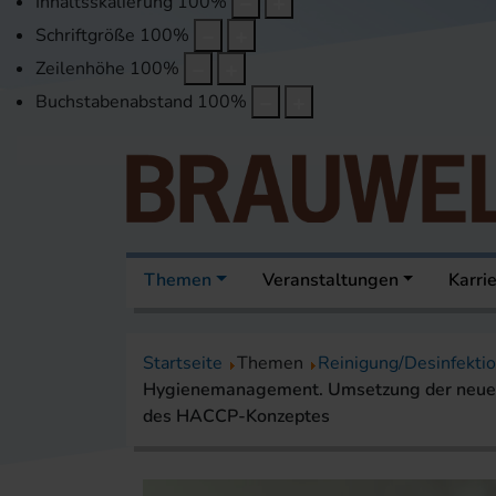
Inhaltsskalierung
100
%
Schriftgröße
100
%
Zeilenhöhe
100
%
Buchstabenabstand
100
%
Themen
Veranstaltungen
Karri
Startseite
Themen
Reinigung/Desinfekti
Hygienemanagement. Umsetzung der neuen
des HACCP-Konzeptes