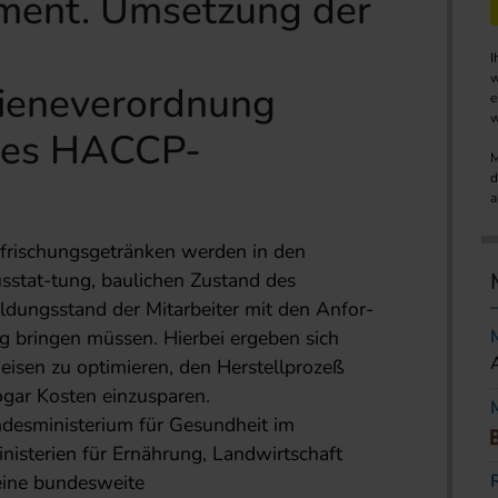
ent. Umsetzung der
I
w
ieneverordnung
e
w
 des HACCP-
M
d
a
rfrischungsgetränken werden in den
tat-tung, baulichen Zustand des
ldungsstand der Mitarbeiter mit den Anfor-
 bringen müssen. Hierbei ergeben sich
eisen zu optimieren, den Herstellprozeß
gar Kosten einzusparen.
ndesministerium für Gesundheit im
isterien für Ernährung, Landwirtschaft
eine bundesweite