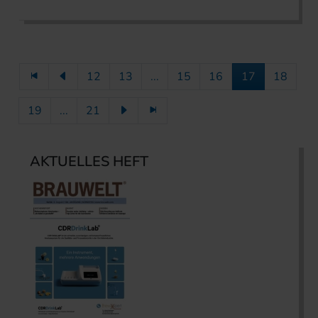
12
13
...
15
16
17
18
19
...
21
AKTUELLES HEFT