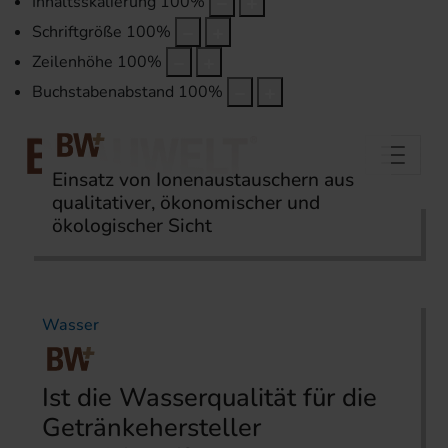
Inhaltsskalierung
100
%
Schriftgröße
100
%
Zeilenhöhe
100
%
Buchstabenabstand
100
%
Einsatz von Ionenaustauschern aus
qualitativer, ökonomischer und
ökologischer Sicht
Startseite
Themen
Wasser
Wasser
Ist die Wasserqualität für die
Getränkehersteller