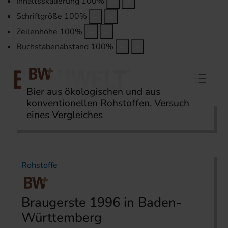
Inhaltsskalierung
100
%
Schriftgröße
100
%
Zeilenhöhe
100
%
Buchstabenabstand
100
%
Bier aus ökologischen und aus
konventionellen Rohstoffen. Versuch
eines Vergleiches
Startseite
Themen
Rohstoffe
Rohstoffe
Braugerste 1996 in Baden-
Württemberg