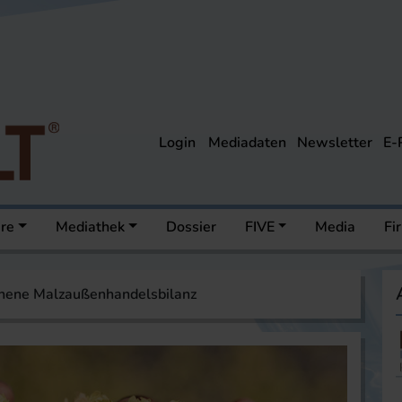
Login
Mediadaten
Newsletter
E-
ere
Mediathek
Dossier
FIVE
Media
Fi
hene Malzaußenhandelsbilanz