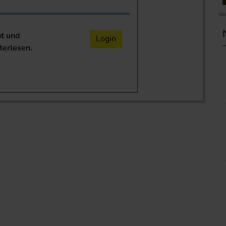
nt und
Login
terlesen.