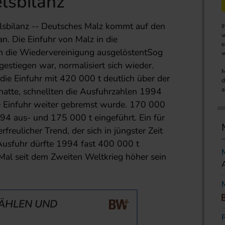
lsbilanz
sbilanz -- Deutsches Malz kommt auf den
I
w
n. Die Einfuhr von Malz in die
e
ch die Wiedervereinigung ausgelöstentSog
w
estiegen war, normalisiert sich wieder.
M
e Einfuhr mit 420 000 t deutlich über der
d
hatte, schnellten die Ausfuhrzahlen 1994
a
e Einfuhr weiter gebremst wurde. 170 000
94 aus- und 175 000 t eingeführt. Ein für
rfreulicher Trend, der sich in jüngster Zeit
 Ausfuhr dürfte 1994 fast 400 000 t
Mal seit dem Zweiten Weltkrieg höher sein
ÄHLEN UND