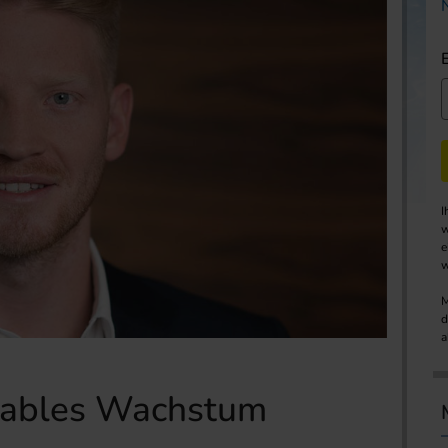
I
w
e
w
M
d
a
itables Wachstum