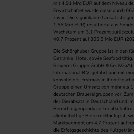
mit 4,91 Mrd EUR auf dem Niveau de
Erwirtschaftet wurde diese durch 663
zuvor. Die signifikante Umsatzsteig
1,66 Mrd EUR) resultierte aus Sonder
Wachstum um 3,1 Prozent zurückzuf
40,7 Prozent auf 355,5 Mio EUR (20
Die Schörghuber Gruppe ist in den f
Getränke, Hotel sowie Seafood tätig
Brauerei Gruppe GmbH & Co. KGaA) wi
International B.V. geführt und mit ei
konsolidiert. Erstmals in ihrer Gesch
Gruppe einen Umsatz von mehr als 1 
deutschen Brauereigruppen vor. Zum 
der Bierabsatz in Deutschland und 
Bereich eigenproduzierter alkoholfre
alkoholhaltige Biere rückläufig ist, 
Marktsegment um 4,7 Prozent auf rund
die Erfolgsgeschichte des Kultgeträn