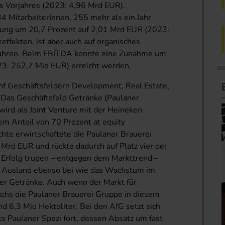
s Vorjahres (2023: 4,96 Mrd EUR).
4 MitarbeiterInnen, 255 mehr als ein Jahr
erung um 20,7 Prozent auf 2,01 Mrd EUR (2023:
effekten, ist aber auch auf organisches
ühren. Beim EBITDA konnte eine Zunahme um
23: 252,7 Mio EUR) erreicht werden.
ünf Geschäftsfeldern Development, Real Estate,
. Das Geschäftsfeld Getränke (Paulaner
rd als Joint Venture mit der Heineken
nem Anteil von 70 Prozent at equity
ichte erwirtschaftete die Paulaner Brauerei
Mrd EUR und rückte dadurch auf Platz vier der
Erfolg trugen – entgegen dem Markttrend –
im Ausland ebenso bei wie das Wachstum im
ier Getränke. Auch wenn der Markt für
wuchs die Paulaner Brauerei Gruppe in diesem
 6,3 Mio Hektoliter. Bei den AfG setzt sich
ks Paulaner Spezi fort, dessen Absatz um fast