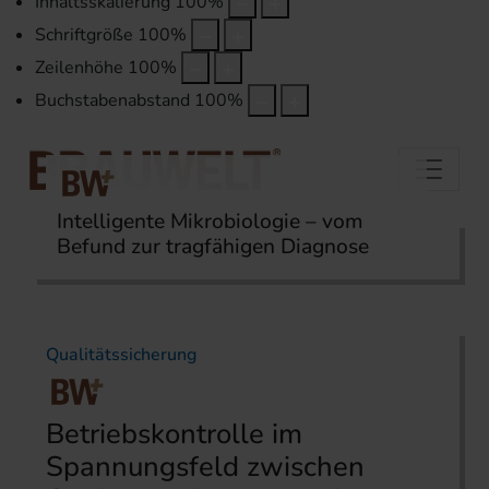
Inhaltsskalierung
100
%
Schriftgröße
100
%
Zeilenhöhe
100
%
Buchstabenabstand
100
%
Intelligente Mikrobiologie – vom
Befund zur tragfähigen Diagnose
Startseite
Themen
Qualitätssicherung
Qualitätssicherung
Betriebskontrolle im
Spannungsfeld zwischen