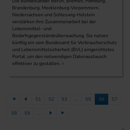
Die Bundesländer Berlin, Bremen, Hamburg,
Brandenburg, Mecklenburg-Vorpommern,
Niedersachsen und Schleswig-Holstein
verstärken ihre Zusammenarbeit bei der
Lebensmittel- und
Bedarfsgegenständeüberwachung. Sie nutzen
künftig ein vom Bundesamt für Verbraucherschutz
und Lebensmittelsicherheit (BVL) eingerichtetes
Portal, um den notwendigen Datenaustausch
effektiver zu gestalten.
51
52
53
...
55
56
57
58
59
...