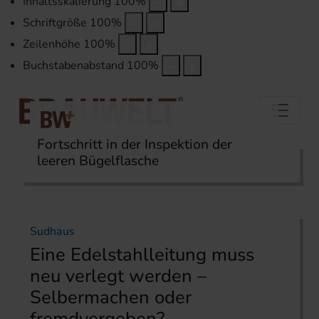
Inhaltsskalierung
100
%
Schriftgröße
100
%
Zeilenhöhe
100
%
Buchstabenabstand
100
%
Fortschritt in der Inspektion der
leeren Bügelflasche
Startseite
Themen
Abfüllung
Sudhaus
Eine Edelstahlleitung muss
neu verlegt werden –
Selbermachen oder
fremdvergeben?