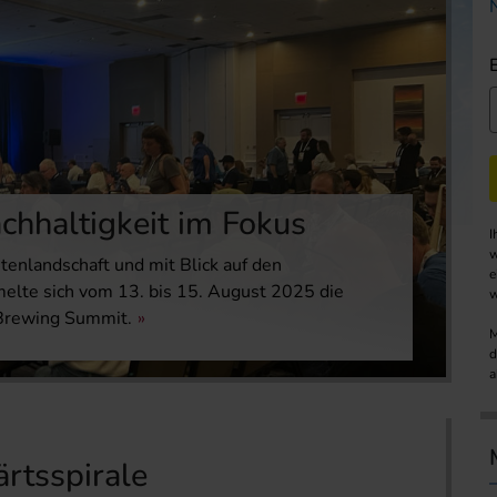
chhaltigkeit im Fokus
I
w
enlandschaft und mit Blick auf den
e
lte sich vom 13. bis 15. August 2025 die
w
 Brewing Summit.
M
d
a
rtsspirale