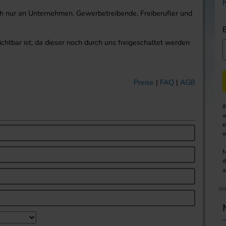
ich nur an Unternehmen, Gewerbetreibende, Freiberufler und
sichtbar ist, da dieser noch durch uns freigeschaltet werden
Preise
|
FAQ
|
AGB
I
w
e
w
M
d
a