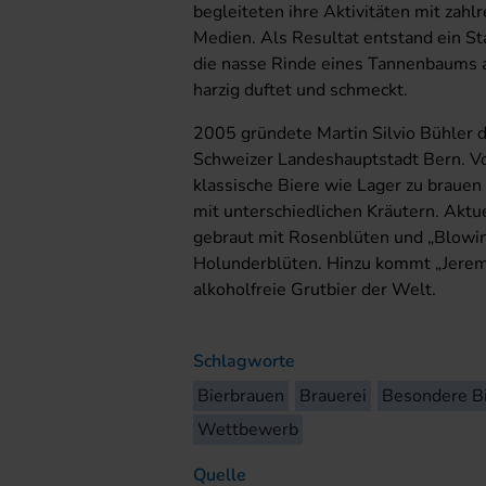
begleiteten ihre Aktivitäten mit zahl
Medien. Als Resultat entstand ein Sta
die nasse Rinde eines Tannenbaums a
harzig duftet und schmeckt.
2005 gründete Martin Silvio Bühler d
Schweizer Landeshauptstadt Bern. Vo
klassische Biere wie Lager zu brauen
mit unterschiedlichen Kräutern. Aktu
gebraut mit Rosenblüten und „Blowing
Holunderblüten. Hinzu kommt „Jeremi
alkoholfreie Grutbier der Welt.
Schlagworte
Bierbrauen
Brauerei
Besondere B
Wettbewerb
Quelle