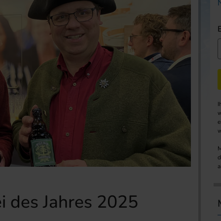
I
w
e
w
M
d
a
i des Jahres 2025