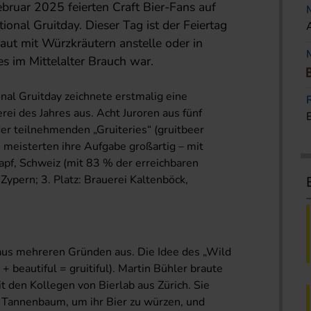
ebruar 2025 feierten Craft Bier-Fans auf
ional Gruitday. Dieser Tag ist der Feiertag
raut mit Würzkräutern anstelle oder in
s im Mittelalter Brauch war.
onal Gruitday zeichnete erstmalig eine
erei des Jahres aus. Acht Juroren aus fünf
er teilnehmenden „Gruiteries“ (gruitbeer
n meisterten ihre Aufgabe großartig – mit
Napf, Schweiz (mit 83 % der erreichbaren
 Zypern; 3. Platz: Brauerei Kaltenböck,
 aus mehreren Gründen aus. Die Idee des „Wild
t + beautiful = gruitiful). Martin Bühler braute
t den Kollegen von Bierlab aus Zürich. Sie
 Tannenbaum, um ihr Bier zu würzen, und