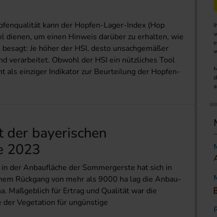
pfenqualität kann der Hopfen-Lager-Index (Hop
I
w
ol dienen, um einen Hinweis darüber zu erhalten, wie
e
el besagt: Je höher der HSI, desto unsachgemäßer
w
d verarbeitet. Obwohl der HSI ein nützliches Tool
M
ht als einziger Indikator zur Beurteilung der Hopfen-
d
a
t der bayerischen
e 2023
in der Anbau­fläche der Sommergerste hat sich in
einem Rückgang von mehr als 9000 ha lag die Anbau­
a. Maßgeblich für Ertrag und Qualität war die
 der Vegetation für ungünstige