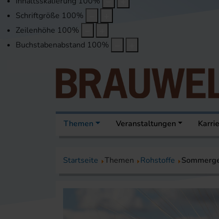
Inhaltsskalierung
100
%
Schriftgröße
100
%
Zeilenhöhe
100
%
Buchstabenabstand
100
%
Themen
Veranstaltungen
Karri
Startseite
Themen
Rohstoffe
Sommerger