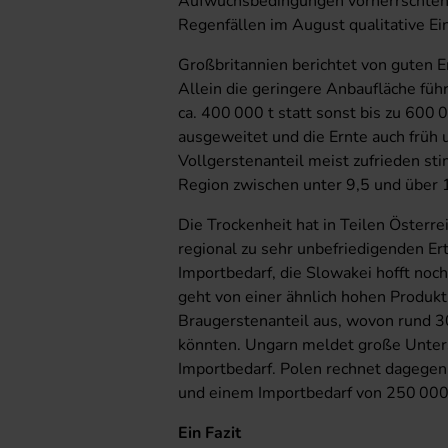
Aufwuchsbedingungen vorherrschten, 
Regenfällen im August qualitative E
Großbritannien berichtet von guten E
Allein die geringere Anbaufläche füh
ca. 400 000 t statt sonst bis zu 600 
ausgeweitet und die Ernte auch früh
Vollgerstenanteil meist zufrieden st
Region zwischen unter 9,5 und über 
Die Trockenheit hat in Teilen Österr
regional zu sehr unbefriedigenden Er
Importbedarf, die Slowakei hofft noch
geht von einer ähnlich hohen Produ
Braugerstenanteil aus, wovon rund 3
könnten. Ungarn meldet große Unters
Importbedarf. Polen rechnet dagegen 
und einem Importbedarf von 250 000 
Ein Fazit