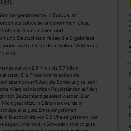
tet
Sommergerstenernte in Europa ist
I
w
 worden als teilweise angenommen. Dazu
e
 Ernten in Skandinavien und
w
ich und Deutschland fallen die Ergebnisse
M
t, wobei nach der trocken-heißen Witterung
d
ch sind.
a
menge auf von 2,9 Mio t bis 3,7 Mio t
ualitäten: Die Proteinwerte sollen die
n aber noch erfüllen, die Sortierung sei sehr
ische Ware bei niedrigen Pegelständen auf den
gt nach Deutschland geliefert werden. Der
7 Mio t geschätzt. In Dänemark wurde in
rschläge eine gute Ernte eingefahren.
dem Durchschnitt von 6,5 t/ha eingefahren, der
 t liegen. Während in Schweden ähnlich gute