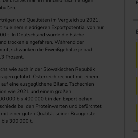
befürchtet man in Finnland nach heftigen
inbußen.
rträgen und Qualitäten im Vergleich zu 2021.
rt zu einem niedrigeren Exportpotential von nur
000 t. In Deutschland wurde die Fläche
 und trocken eingefahren. Während der
immt, schwanken die Eiweißgehalte je nach
13 Prozent.
eichs wie auch in der Slowakischen Republik
trägen geführt. Österreich rechnet mit einem
 auf eine ausgeglichene Bilanz. Tschechien
ktion wie 2021 und einem großen
00 000 bis 400 000 t in den Export gehen
chiede bei den Proteinwerten und befürchtet
mit einer guten Qualität seiner Braugerste
bis 300 000 t.