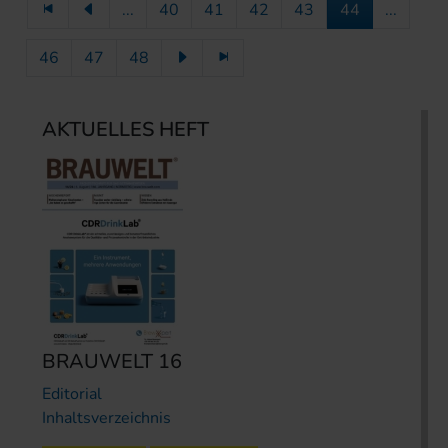
...
40
41
42
43
44
...
46
47
48
AKTUELLES HEFT
BRAUWELT 16
Editorial
Inhaltsverzeichnis