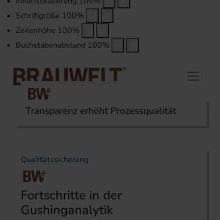
Inhaltsskalierung
100
%
Schriftgröße
100
%
Zeilenhöhe
100
%
Buchstabenabstand
100
%
Transparenz erhöht Prozessqualität
Startseite
Themen
Qualitätssicherung
Qualitätssicherung
Fortschritte in der
Gushinganalytik