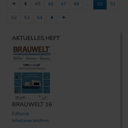
45
46
47
48
...
50
51
52
53
54
AKTUELLES HEFT
BRAUWELT 16
Editorial
Inhaltsverzeichnis