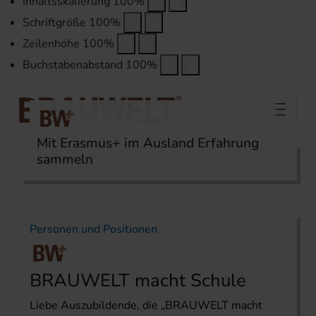
Inhaltsskalierung
100
%
Schriftgröße
100
%
Zeilenhöhe
100
%
Buchstabenabstand
100
%
Mit Erasmus+ im Ausland Erfahrung
sammeln
Startseite
Karriere
Personen und Positionen
Personen und Positionen
BRAUWELT macht Schule
Liebe Auszubildende, die „BRAUWELT macht