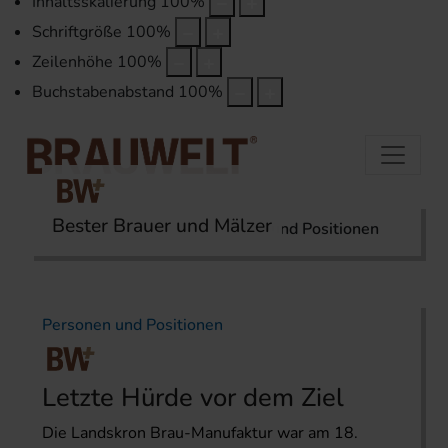
Inhaltsskalierung
100
%
Schriftgröße
100
%
Zeilenhöhe
100
%
Buchstabenabstand
100
%
Bester Brauer und Mälzer
Startseite
Karriere
Personen und Positionen
Personen und Positionen
Letzte Hürde vor dem Ziel
Die Landskron Brau-Manufaktur war am 18.