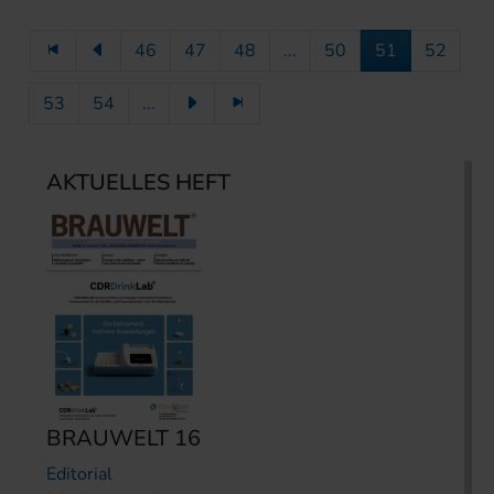
46
47
48
...
50
51
52
53
54
...
AKTUELLES HEFT
BRAUWELT 16
Editorial