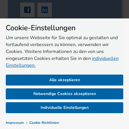
Cookie-Einstellungen
Impressum
Datenschutz
Um unsere Webseite für Sie optimal zu gestalten und
Cookie-Richtlinien
Cookie-Einstellung
fortlaufend verbessern zu können, verwenden wir
AGB's
Mediadaten
Kundeninformation
Cookies. Weitere Informationen zu den von uns
Widerrufsrecht
eingesetzten Cookies erhalten Sie in den
individuellen
Einstellungen.
Alle akzeptieren
Notwendige Cookies akzeptieren
Individuelle Einstellungen
Impressum
|
Cookie-Richtlinien