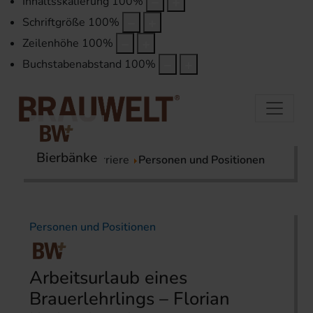
Inhaltsskalierung
100
%
Schriftgröße
100
%
Zeilenhöhe
100
%
Buchstabenabstand
100
%
Bierbänke
Startseite
Karriere
Personen und Positionen
Personen und Positionen
Arbeitsurlaub eines
Brauerlehrlings – Florian