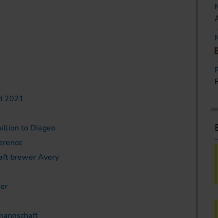
rd 2021
illion to Diageo
erence
raft brewer Avery
ser
lmannschaft