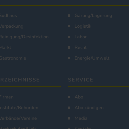
Sudhaus
Gärung/Lagerung
Verpackung
Logistik
Reinigung/Desinfektion
Labor
Markt
Recht
Gastronomie
Energie/Umwelt
RZEICHNISSE
SERVICE
Firmen
Abo
Institute/Behörden
Abo kündigen
Verbände/Vereine
Media
Hochschulen/Unis
Kontakt