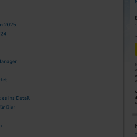
ion 2025
024
Manager
I
w
e
rtet
w
M
 es ins Detail
d
a
ür Bier
n