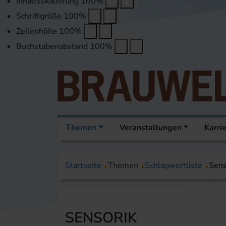
Inhaltsskalierung
100
%
Schriftgröße
100
%
Zeilenhöhe
100
%
Buchstabenabstand
100
%
Themen
Veranstaltungen
Karri
Startseite
Themen
Schlagwortliste
Sens
SENSORIK