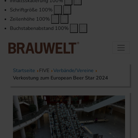
Inhaltsskalierung
100
%
Schriftgröße
100
%
Zeilenhöhe
100
%
Buchstabenabstand
100
%
Startseite
FIVE
Verbände/Vereine
Verkostung zum European Beer Star 2024