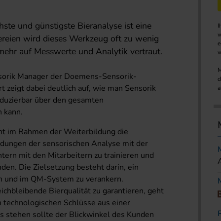
hste und günstigste Bieranalyse ist eine
I
w
ereien wird dieses Werkzeug oft zu wenig
e
lmehr auf Messwerte und Analytik vertraut.
w
M
sorik Manager der Doemens-Sensorik-
d
rt zeigt dabei deutlich auf, wie man Sensorik
a
roduzierbar über den gesamten
n kann.
nt im Rahmen der Weiterbildung die
ungen der sensorischen Analyse mit der
ntern mit den Mitarbeitern zu trainieren und
den. Die Zielsetzung besteht darin, ein
en und im QM-System zu verankern.
chbleibende Bierqualität zu garantieren, geht
en technologischen Schlüsse aus einer
s stehen sollte der Blickwinkel des Kunden