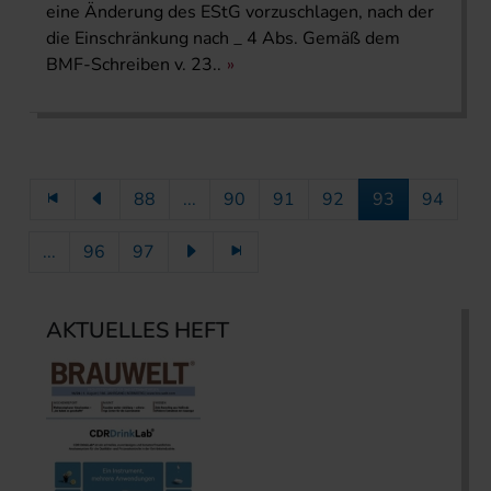
eine Änderung des EStG vorzuschlagen, nach der
die Einschränkung nach _ 4 Abs. Gemäß dem
BMF-Schreiben v. 23..
88
...
90
91
92
93
94
...
96
97
AKTUELLES HEFT