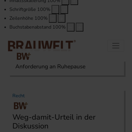
Inhaltsskalierung
100
%
Schriftgröße
100
%
Zeilenhöhe
100
%
Buchstabenabstand
100
%
Anforderung an Ruhepause
Startseite
Themen
Recht
Recht
Weg-damit-Urteil in der
Diskussion