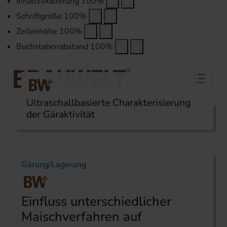
Inhaltsskalierung
100
%
Schriftgröße
100
%
Zeilenhöhe
100
%
Buchstabenabstand
100
%
Ultraschallbasierte Charakterisierung
der Gäraktivität
Startseite
Themen
Labor
Gärung/Lagerung
Einfluss unterschiedlicher
Maischverfahren auf