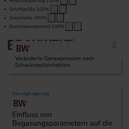
Inhaltsskalierung
100
%
Schriftgröße
100
%
Zeilenhöhe
100
%
Buchstabenabstand
100
%
Veränderte Genexpression nach
Schwärzepilzinfektion
Startseite
Themen
Labor
Gärung/Lagerung
Einfluss von
Begasungsparame­tern auf die