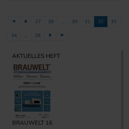
27
28
...
30
31
32
33
34
...
36
AKTUELLES HEFT
BRAUWELT 16