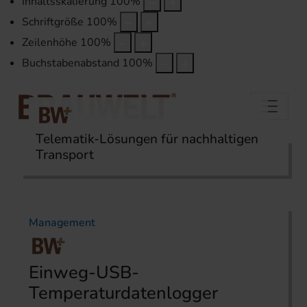
Inhaltsskalierung
100
%
Schriftgröße
100
%
Zeilenhöhe
100
%
Buchstabenabstand
100
%
Telematik-Lösungen für nachhaltigen
Transport
Startseite
Themen
Management
Management
Einweg-USB-
Temperaturdatenlogger