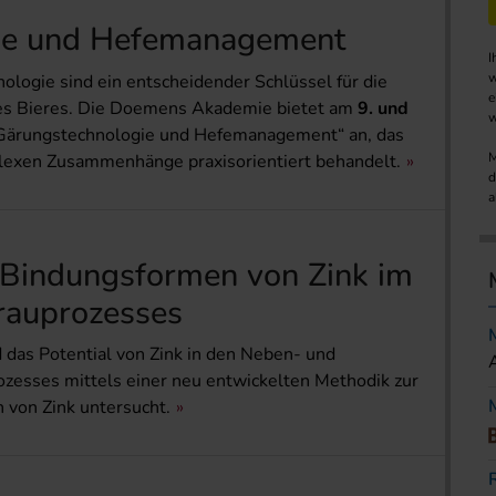
ie und Hefemanagement
I
w
ogie sind ein entscheidender Schlüssel für die
e
des Bieres. Die Doemens Akademie bietet am
9. und
w
Gärungstechnologie und Hefemanagement“ an, das
M
lexen Zusammenhänge praxisorientiert behandelt.
d
a
 Bindungs­formen von Zink im
Brauprozesses
d das Potential von Zink in den Neben- und
zesses mittels einer neu entwickelten Methodik zur
von Zink untersucht.