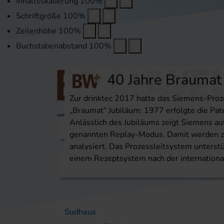
Inhaltsskalierung
100
%
Schriftgröße
100
%
Zeilenhöhe
100
%
Buchstabenabstand
100
%
40 Jahre Braumat
Zur drinktec 2017 hatte das Siemens-Pro
„Braumat“ Jubiläum: 1977 erfolgte die Pa
Anlässlich des Jubiläums zeigt Siemens au
Themen
Veranstaltungen
Karri
genannten Replay-Modus. Damit werden zu
analysiert. Das Prozessleitsystem unters
einem Rezeptsystem nach der internation
Startseite
Themen
Gärung/Lagerung
Sudhaus