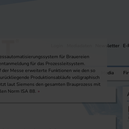
Login
Mediadaten
Newsletter
E-
zessautomatisierungssystem für Brauereien
tentanmeldung für das Prozessleitsystem.
f der Messe erweiterte Funktionen wie den so
ere
Mediathek
Dossier
FIVE
Media
Fi
rückliegende Produktionsabläufe vollgraphisch
tützt laut Siemens den gesamten Brauprozess mit
alen Norm ISA 88.