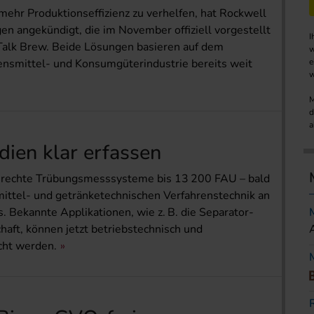
ehr Produktionseffizienz zu verhelfen, hat Rockwell
n angekündigt, die im November offiziell vorgestellt
I
Talk Brew. Beide Lösungen basieren auf dem
w
ensmittel- und Konsumgüterindustrie bereits weit
e
w
M
d
a
dien klar erfassen
rechte Trübungs­messsysteme bis 13 200 FAU – bald
mittel- und getränketechnischen Verfahrenstechnik an
 Bekannte Applika­tionen, wie z. B. die Separator-
haft, können jetzt betriebstechnisch und
acht werden.