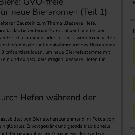
Biere: GVO-freie
ür neue Bieraromen (Teil 1)
 weiterer Baustein zum Thema „Bessere Hefe,
hreibt das bedeutende Potential der Hefe bei der
er Geschmackseindrücke. In Teil 2 werden die vielen
 beim Hefeeinsatz zur Feinabstimmung des Bieraromas
l 3 präsentiert Ideen, um neue Bierhefestämme mit
keln und so dazu beizutragen, bessere Hefen für
durch Hefen während der
astabilität von Bier stehen zunehmend im Fokus von
in globales Exportgetränk und gerade traditionelle
eschützter geographischer Angabe werden weltweit