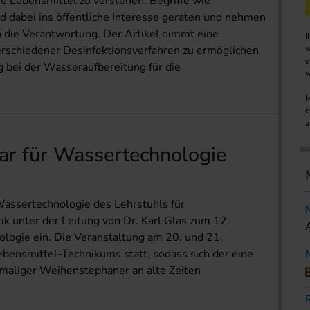
e Lebensmittel zu verstehen. Begriffe wie
d dabei ins öffentliche Interesse geraten und nehmen
n die Verantwortung. Der Artikel nimmt eine
I
rschiedener Desinfektionsverfahren zu ermöglichen
w
e
 bei der Wasseraufbereitung für die
w
M
d
a
r für Wassertechnologie
Wassertechnologie des Lehrstuhls für
 unter der Leitung von Dr. Karl Glas zum 12.
ogie ein. Die Veranstaltung am 20. und 21.
bensmittel-Technikums statt, sodass sich der eine
maliger Weihenstephaner an alte Zeiten