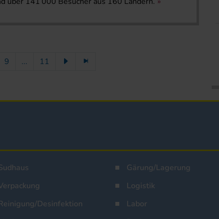
und über 141 000 Besucher aus 160 Ländern.
9
...
11
Sudhaus
Gärung/Lagerung
Verpackung
Logistik
Reinigung/Desinfektion
Labor