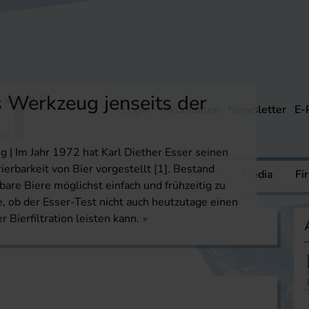
s Werkzeug jenseits der
Login
Mediadaten
Newsletter
E-
| Im Jahr 1972 hat Karl Diether Esser seinen
rierbarkeit von Bier vorgestellt [1]. Bestand
ere
Mediathek
Dossier
FIVE
Media
Fi
erbare Biere möglichst einfach und frühzeitig zu
ge, ob der Esser-Test nicht auch heutzutage einen
 Bierfiltration leisten kann.