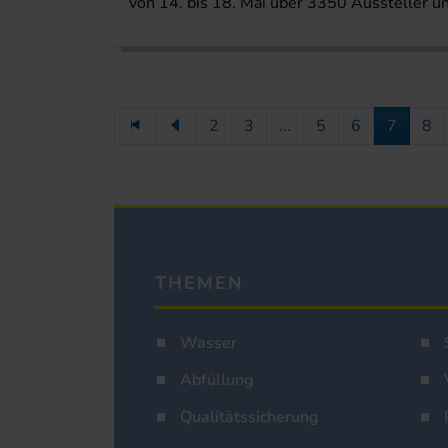
von 14. bis 18. Mai über 3350 Aussteller 
2
3
...
5
6
7
8
THEMEN
Wasser
Abfüllung
Qualitätssicherung