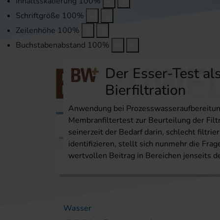
Inhaltsskalierung
100
%
Schriftgröße
100
%
Zeilenhöhe
100
%
Buchstabenabstand
100
%
Der Esser-Test al
Bierfiltration
Anwendung bei Prozesswasseraufbereitung 
Membranfiltertest zur Beurtei­lung der Filt
Themen
Veranstaltungen
Karri
seinerzeit der Bedarf darin, schlecht filtri
identifizieren, stellt sich nunmehr die Fra
wertvollen Beitrag in Bereichen jenseits der
Startseite
Themen
Wasser
Wasser