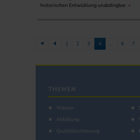
historischen Entwicklung unabdingbar.
1
2
3
4
...
6
7
THEMEN
Wasser
Abfüllung
Qualitätssicherung