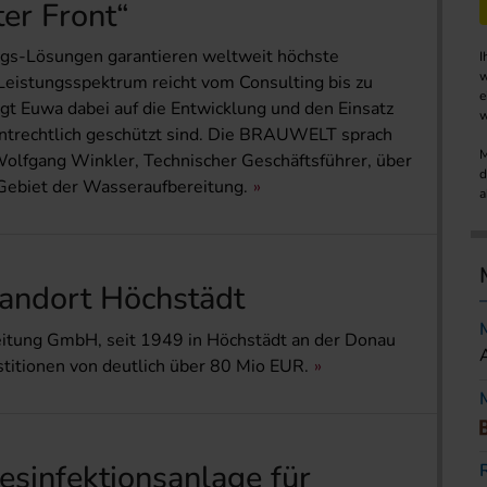
ter Front“
gs-Lösungen garantieren weltweit höchste
I
w
 Leistungsspektrum reicht vom Consulting bis zu
e
gt Euwa dabei auf die Entwicklung und den Einsatz
w
entrechtlich geschützt sind. Die BRAUWELT sprach
M
olfgang Winkler, Technischer Geschäfts­führer, über
d
 Gebiet der Wasseraufbereitung.
a
andort Höchstädt
tung GmbH, seit 1949 in Höchstädt an der Donau
stitionen von deutlich über 80 Mio EUR.
sinfektions­anlage für