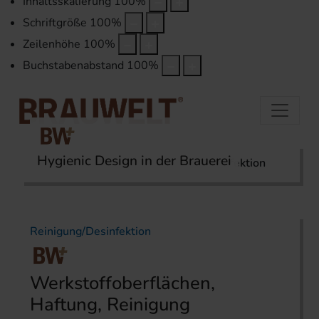
Inhaltsskalierung
100
%
Schriftgröße
100
%
Zeilenhöhe
100
%
Buchstabenabstand
100
%
Hygienic Design in der Brauerei
Startseite
Themen
Reinigung/Desinfektion
Reinigung/Desinfektion
Werkstoffoberflächen,
Haftung, Reinigung