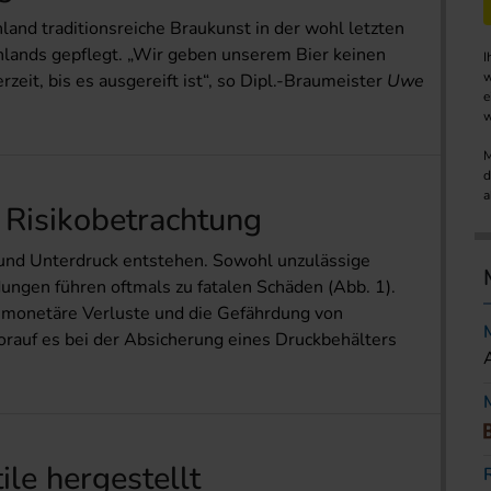
land traditionsreiche Braukunst in der wohl letzten
lands gepflegt. „Wir geben unserem Bier keinen
I
w
zeit, bis es ausgereift ist“, so Dipl.-Braumeister
Uwe
e
w
M
d
a
 Risikobetrachtung
 und Unterdruck entstehen. Sowohl unzulässige
ungen führen oftmals zu fatalen Schäden (Abb. 1).
e monetäre Verluste und die Gefährdung von
rauf es bei der Absicherung eines Druck­behälters
le hergestellt