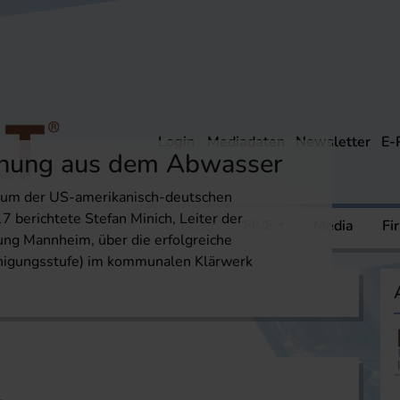
Login
Mediadaten
Newsletter
E-
rnung aus dem Abwasser
um der US-amerikanisch-deutschen
 berichtete Stefan Minich, Leiter der
ere
Mediathek
Dossier
FIVE
Media
Fi
ung Mannheim, über die erfolgreiche
inigungsstufe) im kommunalen Klärwerk
on