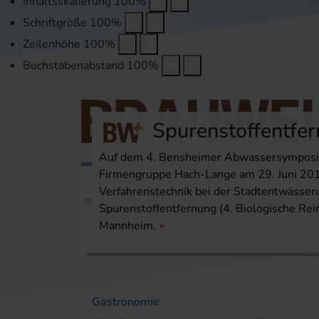
Inhaltsskalierung
100
%
Schriftgröße
100
%
Zeilenhöhe
100
%
Buchstabenabstand
100
%
Spurenstoffentfe
Auf dem 4. Bensheimer Abwassersymposi
Firmengruppe Hach-Lange am 29. Juni 2017
Themen
Veranstaltungen
Karri
Verfahrenstechnik bei der Stadtentwässer
Spurenstoffentfernung (4. Biologische Re
Mannheim.
Startseite
Themen
Reinigung/Desinfekti
Gastronomie