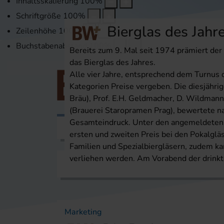
Inhaltsskalierung
100
%
Schriftgröße
100
%
Bierglas des Jahr
Zeilenhöhe
100
%
Buchstabenabstand
100
%
Bereits zum 9. Mal seit 1974 prämiert der B
das Bierglas des Jahres.
Alle vier Jahre, entsprechend dem Turnus 
Kategorien Preise vergeben. Die diesjähri
Bräu), Prof. E.H. Geldmacher, D. Wildmann
(Brauerei Staropramen Prag), bewertete na
Gesamteindruck. Unter den angemeldeten 1
Themen
Veranstaltungen
Karri
ersten und zweiten Preis bei den Pokalgläs
Familien und Spezialbiergläsern, zudem k
verliehen werden. Am Vorabend der drinkt
Startseite
Themen
Marketing
Marketing