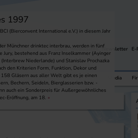
es 1997
CI (Bierconvent International e.V.) in diesem Jahr
der Münchner drinktec interbrau, werden in fünf
Login
Mediadaten
Newsletter
E-
ge Jury, bestehend aus Franz Inselkammer (Ayinger
 (Interbrew Niederlande) und Stanislav Prochazka
ch den Kriterien Form, Funktion, Dekor und
58 Gläsern aus aller Welt gibt es je einen
ere
Mediathek
Dossier
FIVE
Media
Fi
ern, Bechern, Seideln, Bierglasserien bzw. -
ann auch ein Sonderpreis für Außergewöhnliches
ec-Eröffnung, am 18.