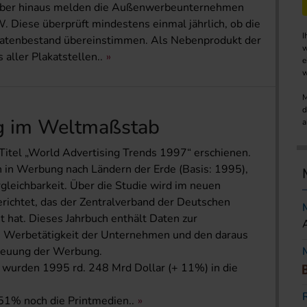
arüber hinaus melden die Außenwerbeunternehmen
W. Diese überprüft mindestens einmal jährlich, ob die
I
Datenbestand übereinstimmen. Als Nebenprodukt der
w
aller Plakatstellen..
e
w
M
d
g im Weltmaßstab
a
 Titel „World Advertising Trends 1997“ erschienen.
en in Werbung nach Ländern der Erde (Basis: 1995),
gleichbarkeit. Über die Studie wird im neuen
richtet, das der Zentralverband der Deutschen
 hat. Dieses Jahrbuch enthält Daten zur
ie Werbetätigkeit der Unternehmen und den daraus
treuung der Werbung.
 wurden 1995 rd. 248 Mrd Dollar (+ 11%) in die
51% noch die Printmedien..