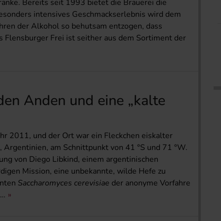
änke. Bereits seit 1993 bietet die Brauerei die
n besonders intensives Geschmackserlebnis wird dem
ahren der Alkohol so behutsam entzogen, dass
Flensburger Frei ist seither aus dem Sortiment der
 den Anden und eine „kalte
hr 2011, und der Ort war ein Fleckchen eiskalter
, Argentinien, am Schnittpunkt von 41 °S und 71 °W.
ung von Diego Lib­kind, einem argentinischen
digen Mission, eine unbekannte, wilde Hefe zu
nnten
Saccharomyces cerevisiae
der anonyme Vorfahre
 …