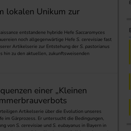
om lokalen Unikum zur
naissance entstandene hybride Hefe
Saccaromyces
rauereien noch allgegenwärtige Hefe
S. cerevisiae
fast
serer Artikelserie zur Entstehung der
S. pastorianus
is hin zu den aktuellen, zukunftsweisenden
quenzen einer „Kleinen
Sommerbrauverbots
rteiligen Artikel­serie über die Evolution unseres
e im Gärprozess. Er untersucht die Bedingungen,
rung von
S. cerevisiae
und
S. eubayanus
in Bayern in