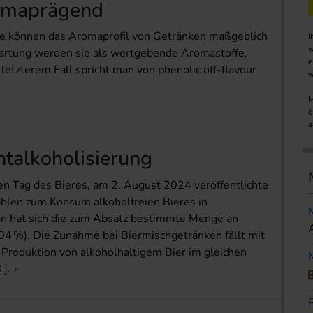
omaprägend
ffe können das Aromaprofil von Getränken maßgeblich
I
w
wartung werden sie als wertgebende Aromastoffe,
e
 letzterem Fall spricht man von phenolic off-flavour
w
M
d
a
ntalkoholisierung
len Tag des Bieres, am 2. August 2024 veröffentlichte
ahlen zum Konsum alkoholfreien Bieres in
en hat sich die zum Absatz bestimmte Menge an
104 %). Die Zunahme bei Biermischgetränken fällt mit
e Produktion von alkoholhaltigem Bier im gleichen
].