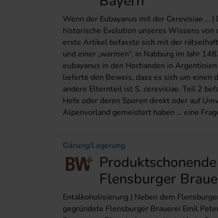
Bayern
Wenn der Eubayanus mit der Cerevisiae … | Di
historische Evolution unseres Wissens von 
erste Artikel befasste sich mit der rätselh
und einer „warmen“, in Nabburg im Jahr 14
eubayanus
in den Hochanden in Argentinie
lieferte den Beweis, dass es sich um einen 
andere Elternteil ist
S. cerevisiae
. Teil 2 be
Hefe oder deren Sporen direkt oder auf Um
Alpenvorland gemeistert haben … eine Frage,
Gärung/Lagerung
Produktschonende 
Flensburger Braue
Entalkoholisierung | Neben dem Flensburger
gegründete Flensburger Brauerei Emil Pet