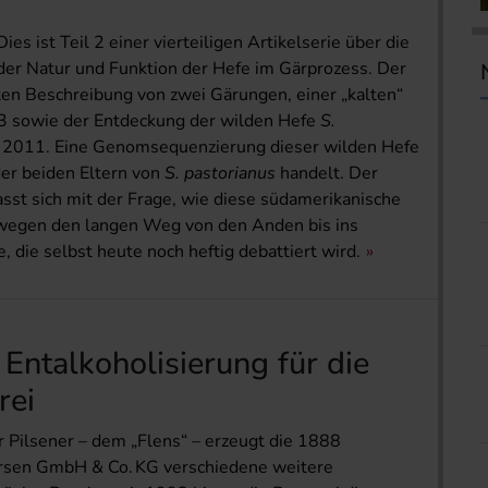
es ist Teil 2 einer vierteiligen Artikelserie über die
der Natur und Funktion der Hefe im Gärprozess. Der
aften Beschreibung von zwei Gärungen, einer „kalten“
83 sowie der Entdeckung der wilden Hefe
S.
n 2011. Eine Genomsequenzierung dieser wilden Hefe
der beiden Eltern von
S. pastorianus
handelt. Der
fasst sich mit der Frage, wie diese südamerikanische
wegen ­den langen Weg von den Anden bis ins
 die selbst heute noch heftig debattiert wird.
Entalkoholisierung für die
rei
 Pilsener – dem „Flens“ – erzeugt die 1888
ersen GmbH & Co. KG verschiedene weitere