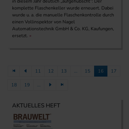
in diesem Jahr deutlich „aufgehübscht“: Der
komplette Flaschenkeller wurde erneuert. Dabei
wurde u. a. die manuelle Flaschenkontrolle durch
einen Vollinspektor von Nagel
Automationstechnik GmbH & Co. KG, Kaufungen,
ersetzt.
11
12
13
...
15
16
17
18
19
...
AKTUELLES HEFT