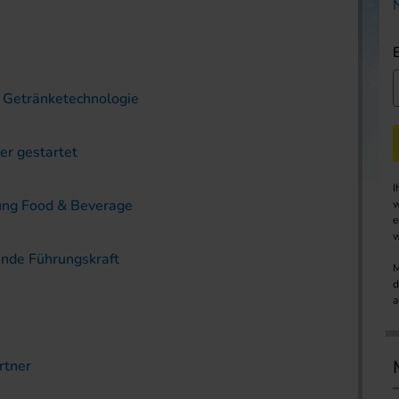
 Getränketechnologie
er gestartet
I
ung Food & Beverage
w
e
w
ende Führungskraft
M
d
a
rtner