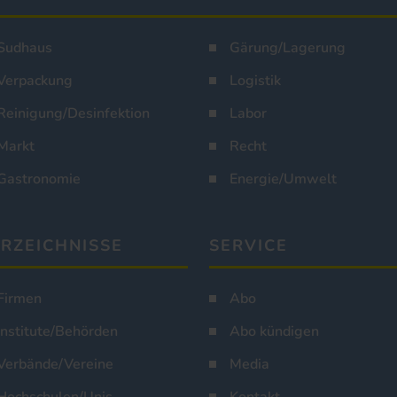
Sudhaus
Gärung/Lagerung
Verpackung
Logistik
Reinigung/Desinfektion
Labor
Markt
Recht
Gastronomie
Energie/Umwelt
RZEICHNISSE
SERVICE
Firmen
Abo
Institute/Behörden
Abo kündigen
Verbände/Vereine
Media
Hochschulen/Unis
Kontakt