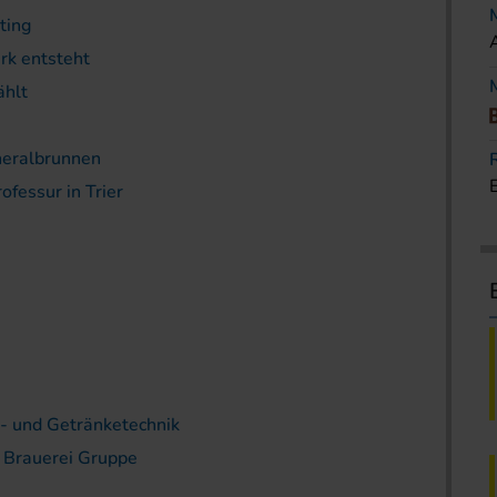
ting
k entsteht
ählt
neralbrunnen
ofessur in Trier
- und Getränketechnik
r Brauerei Gruppe