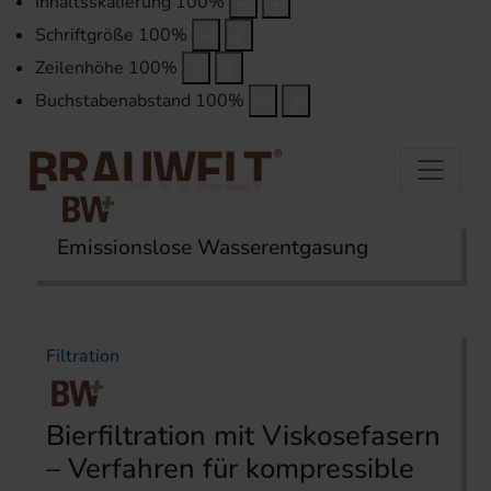
Inhaltsskalierung
100
%
Schriftgröße
100
%
Zeilenhöhe
100
%
Buchstabenabstand
100
%
Emissionslose Wasserentgasung
Startseite
Themen
Filtration
Filtration
Bierfiltration mit Viskose­fasern
– Verfahren für kompressible