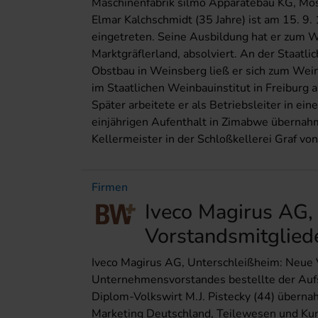
Maschinenfabrik silmo Apparatebau KG, Mos
Elmar Kalchschmidt (35 Jahre) ist am 15. 9.
eingetreten. Seine Ausbildung hat er zum 
Marktgräflerland, absolviert. An der Staatl
Obstbau in Weinsberg ließ er sich zum Wei
im Staatlichen Weinbauinstitut in Freiburg 
Später arbeitete er als Betriebsleiter in e
einjährigen Aufenthalt in Zimabwe übernahm
Kellermeister in der Schloßkellerei Graf vo
Firmen
Iveco Magirus AG,
Vorstandsmitgliede
Iveco Magirus AG, Unterschleißheim: Neue V
Unternehmensvorstandes bestellte der Aufsi
Diplom-Volkswirt M.J. Pistecky (44) übern
Marketing Deutschland, Teilewesen und Kund