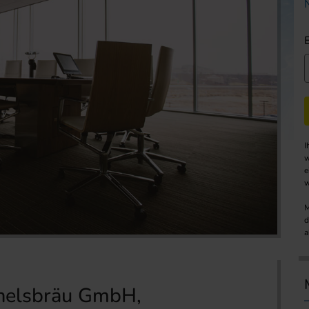
I
w
e
w
M
d
a
chelsbräu GmbH,