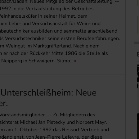
bach/Baden: Neues Mitglied der Geschäftsleitung. --
 1992 in die Verkaufsleitung des Betriebes
Weinhandelsküfer in seiner Heimat, dem
ichen Lehr- und Versuchsanstalt für Wein- und
nbautechniker ausbilden und sammelte anschließend
als Versuchstechniker seine ersten Berufserfahrungen.
inem Weingut im Marktgräflerland. Nach einem
 er nach der Rückkehr Mitte 1986 die Stelle als
n Neipperg in Schwaigern. Silmo..
 Unterschleißheim: Neue
r.
orstandsmitglieder. -- Zu Mitgliedern des
chtsrat Michael Jan Pistecky und Norbert Mayr.
ahm am 1. Oktober 1992 das Ressort Vertrieb und
endienst, von Jean-Pierre Lefevre, der diese