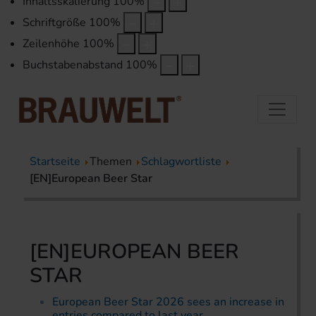
Inhaltsskalierung
100
%
Schriftgröße
100
%
Zeilenhöhe
100
%
Buchstabenabstand
100
%
Startseite
Themen
Schlagwortliste
[EN]European Beer Star
[EN]EUROPEAN BEER
STAR
European Beer Star 2026 sees an increase in
entries compared to last year