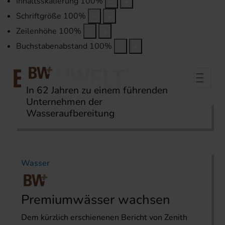
Inhaltsskalierung
100
%
Schriftgröße
100
%
Zeilenhöhe
100
%
Buchstabenabstand
100
%
In 62 Jahren zu einem führenden
Unternehmen der
Wasseraufbereitung
Startseite
Themen
Wasser
Wasser
Premiumwässer wachsen
Dem kürzlich erschienenen Bericht von Zenith