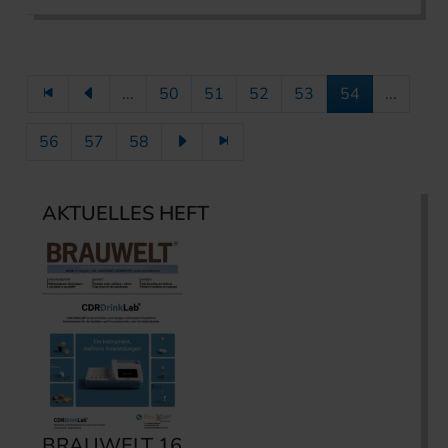
...
50
51
52
53
54
...
56
57
58
AKTUELLES HEFT
BRAUWELT 16