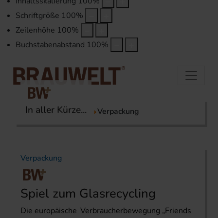
Inhaltsskalierung
100
%
Schriftgröße
100
%
Zeilenhöhe
100
%
Buchstabenabstand
100
%
In aller Kürze...
Startseite
Themen
Verpackung
Verpackung
Spiel zum Glasrecycling
Die europäische Verbraucherbewegung „Friends